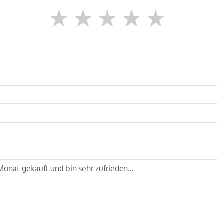
1 star
2 stars
3 stars
4 star
5 st