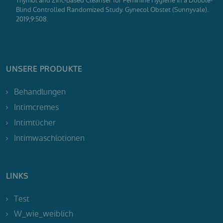
Thymol and Zinc-Based Cleanser for Feminine Hygiene in a Double-
Blind Controlled Randomized Study. Gynecol Obstet (Sunnyvale).
2019;9:508.
UNSERE PRODUKTE
Behandlungen
Intimcremes
Intimtücher
Intimwaschlotionen
LINKS
Test
W_wie_weiblich