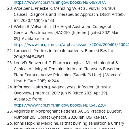
https://www.ncbi.nlm.nih.gov/books/NBK459317/
.
Woelber L, Prieske K, Mendling W, et al. Vulvar pruritus-
Causes, Diagnosis and Therapeutic Approach. Dtsch Arztebl
Int. 2020;116(8):126-133.
Welsh B. Vulval itch. The Royal Australian College of
General Practitioners (RACGP). [Internet] [cited 2021 Mar
09]. Available from:
https://www.racgp.org.au/afpbackissues/2004/200407/2004
Lambert J. Pruritus in female patients. Biomed Res Int.
2014;2014:541867.
Leo VD, Benvenuti C. Pharmacological, Microbiological &
Clinical Activity of Feminine Intimate Cleansers Based on
Plant Extracts Active Principles (Sagella® Line). J Women’s
Health Care 2015; 4: 244.
InformedHealth.org. Vaginal yeast infection (thrush):
Overview. [Internet] 2019 Jun 19 [cited 2021 Apr 29].
Available from:
https://www.ncbi.nlm.nih.gov/books/NBK543220/
.
Vaginitis in Nonpregnant Patients: ACOG Practice Bulletin,
Number 215. Obstet Gynecol. 2020 Jan;135(1):e1-e17.
Johns Hopkins Medicine. Is that burning sensation a urinary