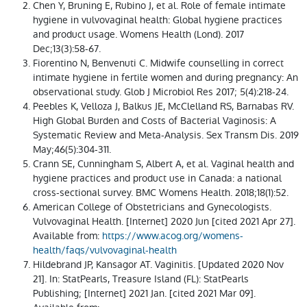
Chen Y, Bruning E, Rubino J, et al. Role of female intimate
hygiene in vulvovaginal health: Global hygiene practices
and product usage. Womens Health (Lond). 2017
Dec;13(3):58-67.
Fiorentino N, Benvenuti C. Midwife counselling in correct
intimate hygiene in fertile women and during pregnancy: An
observational study. Glob J Microbiol Res 2017; 5(4):218-24.
Peebles K, Velloza J, Balkus JE, McClelland RS, Barnabas RV.
High Global Burden and Costs of Bacterial Vaginosis: A
Systematic Review and Meta-Analysis. Sex Transm Dis. 2019
May;46(5):304-311.
Crann SE, Cunningham S, Albert A, et al. Vaginal health and
hygiene practices and product use in Canada: a national
cross-sectional survey. BMC Womens Health. 2018;18(1):52.
American College of Obstetricians and Gynecologists.
Vulvovaginal Health. [Internet] 2020 Jun [cited 2021 Apr 27].
Available from:
https://www.acog.org/womens-
health/faqs/vulvovaginal-health
Hildebrand JP, Kansagor AT. Vaginitis. [Updated 2020 Nov
21]. In: StatPearls, Treasure Island (FL): StatPearls
Publishing; [Internet] 2021 Jan. [cited 2021 Mar 09].