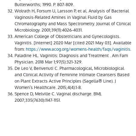
Butterworths; 1990. P. 807-809.
Wolrath H, Forsum U, Larsson P, et al. Analysis of Bacterial
Vaginosis-Related Amines in Vaginal Fluid by Gas
Chromatography and Mass Spectrometry. Journal of Clinical
Microbiology. 2001;39(11):4026-4031.
American College of Obstetricians and Gynecologists.
Vaginitis. [Internet] 2020 Mar [cited 2021 May 03]. Available
from:
https://www.acog.org/womens-health/faqs/vaginitis
.
Paladine HL. Vaginitis: Diagnosis and Treatment . Am Fam
Physician. 2018 Mar 1;97(5):321-329.
De Leo V, Benvenuti C. Pharmacological, Microbiological
and Clinical Activity of Feminine Intimate Cleansers Based
on Plant Extracts Active Principles (Sagella® Line). J
Women’s Healthcare. 2015;4(4):1-8.
Spence D, Melville C. Vaginal discharge. BMJ.
2007;335(7630):1147-1151.