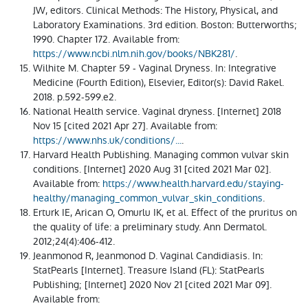
JW, editors. Clinical Methods: The History, Physical, and
Laboratory Examinations. 3rd edition. Boston: Butterworths;
1990. Chapter 172. Available from:
https://www.ncbi.nlm.nih.gov/books/NBK281/
.
Wilhite M. Chapter 59 - Vaginal Dryness. In: Integrative
Medicine (Fourth Edition), Elsevier, Editor(s): David Rakel.
2018. p.592-599.e2.
National Health service. Vaginal dryness. [Internet] 2018
Nov 15 [cited 2021 Apr 27]. Available from:
https://www.nhs.uk/conditions/...
.
Harvard Health Publishing. Managing common vulvar skin
conditions. [Internet] 2020 Aug 31 [cited 2021 Mar 02].
Available from:
https://www.health.harvard.edu/staying-
healthy/managing_common_vulvar_skin_conditions
.
Erturk IE, Arican O, Omurlu IK, et al. Effect of the pruritus on
the quality of life: a preliminary study. Ann Dermatol.
2012;24(4):406-412.
Jeanmonod R, Jeanmonod D. Vaginal Candidiasis. In:
StatPearls [Internet]. Treasure Island (FL): StatPearls
Publishing; [Internet] 2020 Nov 21 [cited 2021 Mar 09].
Available from: