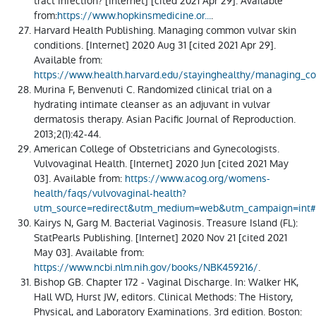
tract infection? [Internet] [cited 2021 Apr 29]. Available
from:
https://www.hopkinsmedicine.or...
.
Harvard Health Publishing. Managing common vulvar skin
conditions. [Internet] 2020 Aug 31 [cited 2021 Apr 29].
Available from:
https://www.health.harvard.edu/stayinghealthy/managing_c
Murina F, Benvenuti C. Randomized clinical trial on a
hydrating intimate cleanser as an adjuvant in vulvar
dermatosis therapy. Asian Pacific Journal of Reproduction.
2013;2(1):42-44.
American College of Obstetricians and Gynecologists.
Vulvovaginal Health. [Internet] 2020 Jun [cited 2021 May
03]. Available from:
https://www.acog.org/womens-
health/faqs/vulvovaginal-health?
utm_source=redirect&utm_medium=web&utm_campaign=int#
Kairys N, Garg M. Bacterial Vaginosis. Treasure Island (FL):
StatPearls Publishing. [Internet] 2020 Nov 21 [cited 2021
May 03]. Available from:
https://www.ncbi.nlm.nih.gov/books/NBK459216/
.
Bishop GB. Chapter 172 - Vaginal Discharge. In: Walker HK,
Hall WD, Hurst JW, editors. Clinical Methods: The History,
Physical, and Laboratory Examinations. 3rd edition. Boston: