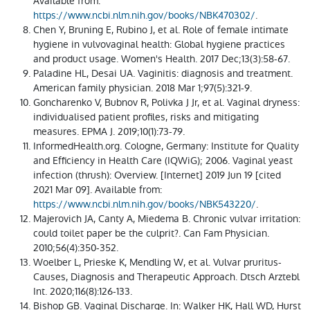
Available from:
https://www.ncbi.nlm.nih.gov/books/NBK470302/
.
Chen Y, Bruning E, Rubino J, et al. Role of female intimate
hygiene in vulvovaginal health: Global hygiene practices
and product usage. Women's Health. 2017 Dec;13(3):58-67.
Paladine HL, Desai UA. Vaginitis: diagnosis and treatment.
American family physician. 2018 Mar 1;97(5):321-9.
Goncharenko V, Bubnov R, Polivka J Jr, et al. Vaginal dryness:
individualised patient profiles, risks and mitigating
measures. EPMA J. 2019;10(1):73-79.
InformedHealth.org. Cologne, Germany: Institute for Quality
and Efficiency in Health Care (IQWiG); 2006. Vaginal yeast
infection (thrush): Overview. [Internet] 2019 Jun 19 [cited
2021 Mar 09]. Available from:
https://www.ncbi.nlm.nih.gov/books/NBK543220/
.
Majerovich JA, Canty A, Miedema B. Chronic vulvar irritation:
could toilet paper be the culprit?. Can Fam Physician.
2010;56(4):350-352.
Woelber L, Prieske K, Mendling W, et al. Vulvar pruritus-
Causes, Diagnosis and Therapeutic Approach. Dtsch Arztebl
Int. 2020;116(8):126-133.
Bishop GB. Vaginal Discharge. In: Walker HK, Hall WD, Hurst