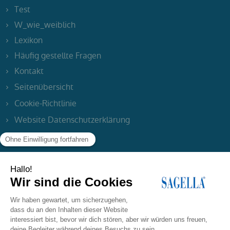
Test
W_wie_weiblich
Lexikon
Häufig gestellte Fragen
Kontakt
Seitenübersicht
Cookie-Richtlinie
Website Datenschutzerklärung
Impressum