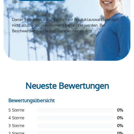
Dieser Test dient ausschließlich zur Produktauswahl und darf
nicht als Diagnoseinstrument betrachtet werden. Bei
Beschwerden wende dich bitte an deinen Arzt.
Neueste Bewertungen
Bewertungsübersicht
5 Sterne
0
%
4 Sterne
0
%
3 Sterne
0
%
2 Sterne
0
%