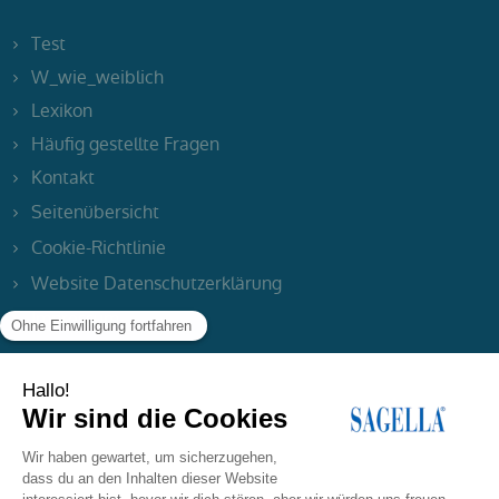
Test
W_wie_weiblich
Lexikon
Häufig gestellte Fragen
Kontakt
Seitenübersicht
Cookie-Richtlinie
Website Datenschutzerklärung
Impressum