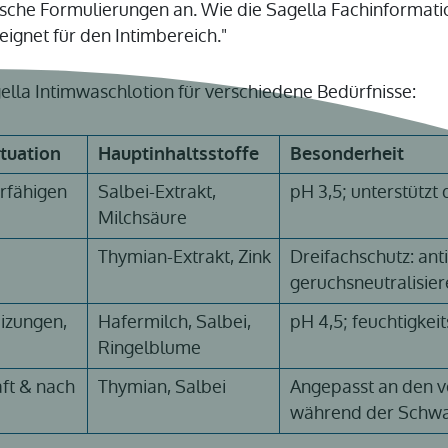
sche Formulierungen an. Wie die Sagella Fachinformati
eignet für den Intimbereich."
gella Intimwaschlotion für verschiedene Bedürfnisse:
ituation
Hauptinhaltsstoffe
Besonderheit
rfähigen
Salbei-Extrakt,
pH 3,5; unterstützt
Milchsäure
Thymian-Extrakt, Zink
Dreifachschutz: anti
geruchsneutralisie
eizungen,
Hafermilch, Salbei,
pH 4,5; feuchtigke
Ringelblume
ft & nach
Thymian, Salbei
Angepasst an den 
während der Schwa