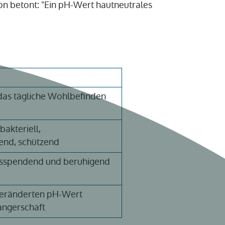
on betont: "Ein pH-Wert hautneutrales
 das tägliche Wohlbefinden
bakteriell,
rend, schützend
itsspendend und beruhigend
veränderten pH-Wert
ngerschaft