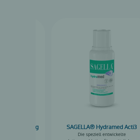
ily Well-Being
SAGELLA® Hydramed Acti3
Well-Being
Die speziell entwickelte