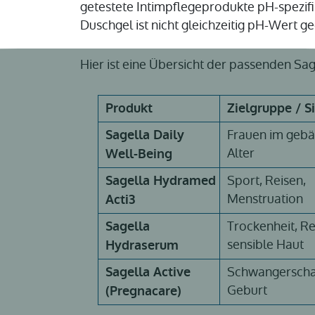
getestete Intimpflegeprodukte pH-spezifi
Duschgel ist nicht gleichzeitig pH-Wert ge
Hier ist eine Übersicht der passenden Sa
Produkt
Zielgruppe / S
Frauen im gebä
Sagella Daily
Alter
Well-Being
Sport, Reisen,
Sagella Hydramed
Menstruation
Acti3
Trockenheit, R
Sagella
sensible Haut
Hydraserum
Schwangerscha
Sagella Active
Geburt
(Pregnacare)