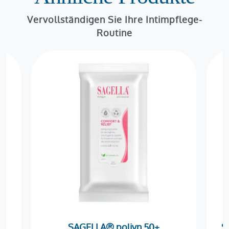
Vervollständigen Sie Ihre Intimpflege-
Routine
SAGELLA® poliyn 50+
S