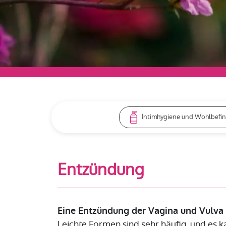
Intimhygiene und Wohlbefi
Entzündung
Eine Entzündung der Vagina und Vulva 
Leichte Formen sind sehr häufig, und es k