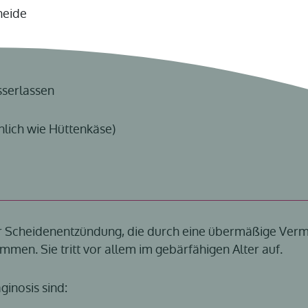
heide
serlassen
nlich wie Hüttenkäse)
der Scheidenentzündung, die durch eine übermäßige Ver
mmen. Sie tritt vor allem im gebärfähigen Alter auf.
inosis sind: