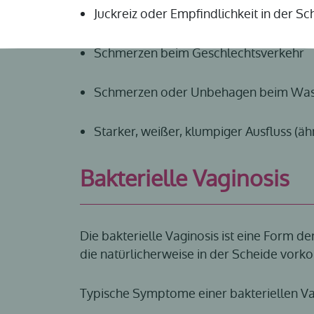
Juckreiz oder Empfindlichkeit in der Sc
Schmerzen beim Geschlechtsverkehr
Schmerzen oder Unbehagen beim Was
Starker, weißer, klumpiger Ausfluss (äh
Bakterielle Vaginosis
Die bakterielle Vaginosis ist eine Form 
die natürlicherweise in der Scheide vorko
Typische Symptome einer bakteriellen Vag