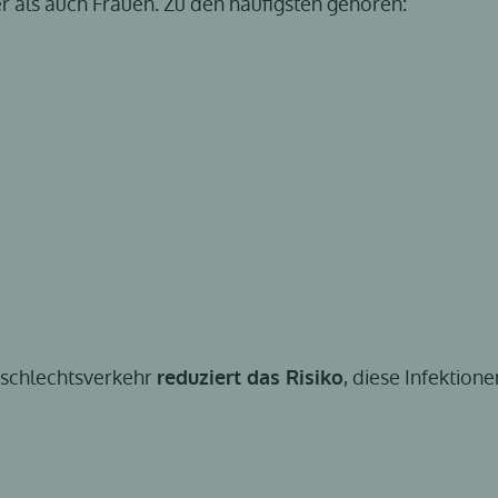
 als auch Frauen. Zu den häufigsten gehören:
schlechtsverkehr
, diese Infektio
reduziert das Risiko