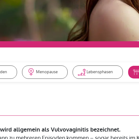
nden
Menopause
Lebensphasen
wird allgemein als Vulvovaginitis bezeichnet.
ann zu mehreren Episoden kommen – sogar bereits im Kin