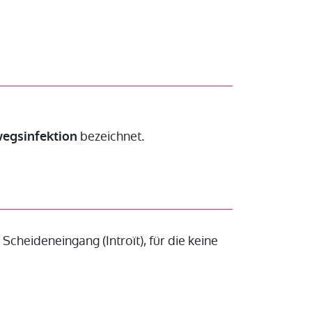
bezeichnet.
egsinfektion
heideneingang (Introït), für die keine